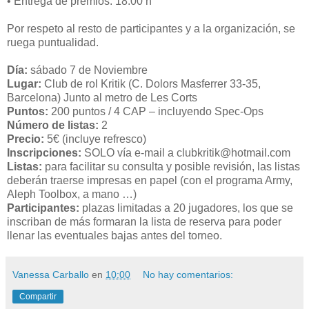
• Entrega de premios: 18:00 h
Por respeto al resto de participantes y a la organización, se
ruega puntualidad.
Día:
sábado 7 de Noviembre
Lugar:
Club de rol Kritik (C. Dolors Masferrer 33-35,
Barcelona) Junto al metro de Les Corts
Puntos:
200 puntos / 4 CAP – incluyendo Spec-Ops
Número de listas:
2
Precio:
5€ (incluye refresco)
Inscripciones:
SOLO vía e-mail a clubkritik@hotmail.com
Listas:
para facilitar su consulta y posible revisión, las listas
deberán traerse impresas en papel (con el programa Army,
Aleph Toolbox, a mano …)
Participantes:
plazas limitadas a 20 jugadores, los que se
inscriban de más formaran la lista de reserva para poder
llenar las eventuales bajas antes del torneo.
Vanessa Carballo
en
10:00
No hay comentarios:
Compartir