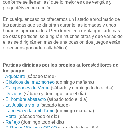
conforme se llenan, así que lo mejor es que vengáis y
preguntéis en recepción.
En cualquier caso os ofrecemos un listado aproximado de
las partidas que se dirigirán durante las jornadas y unos
horarios aproximados. Pero tened en cuenta que, además
de estas partidas, se dirigirán muchas otras y que varias de
ellas se dirigirán en más de una ocasión (los juegos están
ordenados por orden alfabético):
Partidas dirigidas por los propios autores/editores de
los juegos:
-
Aquelarre
(sábado tarde)
-
Clásicos del mazmorreo
(domingo mañana)
-
Campeones de Verne
(sábado y domingo todo el día)
-
Devious
(sábado y domingo todo el día)
-
El hombre abstracto
(sábado todo el día)
-
La Justicia vigila
(sábado tarde)
-
La meva vida amb l'amo
(domingo mañana)
-
Portal
(sábado todo el día)
-
Reflejo
(domingo todo el día)
-
X-Recon/ Sistema OCYO
(sábado todo el día)